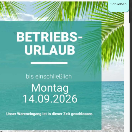
E-Mail:
service@08202.de
Wir schätzen Ihre Privatsphäre
COOKIE EINSTELLUNGEN
Wir verwenden Cookies, welche für die ordnungsgemäße
Funktionsfähigkeit unserer Website notwendig sind.
Diese Cookies stellen anonym grundlegende
Funktionalitäten und Sicherheitsfunktionen der Website
sicher. Weiterhin verwenden wir Cookies um die
Nutzerfreundlichkeit zu erhöhen und ein bestmögliches
Angebot präsentieren zu können.
Möchten Sie individuell auswählen welche Cookies am
besten für Sie geeignet sind dann klicken Sie bitte auf
den Button "
Anpassen
". Durch Klick auf "
Alle