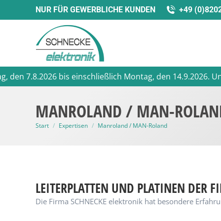
NUR FÜR GEWERBLICHE KUNDEN
+49 (0)820
 7.8.2026 bis einschließlich Montag, den 14.9.2026. Unser W
MANROLAND / MAN-ROLAN
Sie befinden sich hier:
Start
Expertisen
Manroland / MAN-Roland
LEITERPLATTEN UND PLATINEN DER
Die Firma SCHNECKE elektronik hat besondere Erfahru