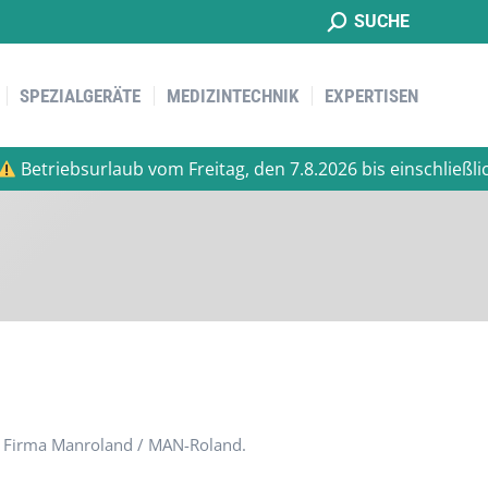
Suche:
SUCHE
SPEZIALGERÄTE
MEDIZINTECHNIK
EXPERTISEN
SPEZIALGERÄTE
MEDIZINTECHNIK
EXPERTISEN
riebsurlaub vom Freitag, den 7.8.2026 bis einschließlich Mo
er Firma Manroland / MAN-Roland.