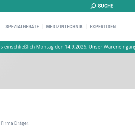
Suche:
SUCHE
SPEZIALGERÄTE
MEDIZINTECHNIK
EXPERTISEN
SPEZIALGERÄTE
MEDIZINTECHNIK
EXPERTISEN
nschließlich Montag den 14.9.2026. Unser Wareneingang ist 
 Firma Dräger.