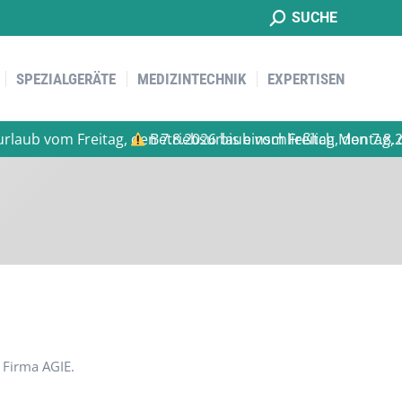
Suche:
SUCHE
SPEZIALGERÄTE
MEDIZINTECHNIK
EXPERTISEN
SPEZIALGERÄTE
MEDIZINTECHNIK
EXPERTISEN
om Freitag, den 7.8.2026 bis einschließlich Montag, den 14.
Betriebsurlaub vom Freitag, den 7.8.2026 bis
 Firma AGIE.