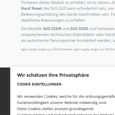
Firmware dieses Moduls zu erhalten, ist es ratsam, di
Hard Reset
des SUS-32D kann erforderlich sein, um 
Bedienungsanleitung des Geräts beschrieben sein.
Fa
detaillierte Anweisungen zu erhalten.
Die Modelle
SUS-32DR
und
SUS-32DS
sind Varianten
entsprechenden technischen Datenblätter oder Handb
ein autorisierter Servicepartner kontaktiert werden,
agie supply stage sus-32d firmware, agie supply stage sus-32d ha
Wir schätzen Ihre Privatsphäre
COOKIE EINSTELLUNGEN
Wir verwenden Cookies, welche für die ordnungsgemäß
Funktionsfähigkeit unserer Website notwendig sind.
Diese Cookies stellen anonym grundlegende
SCHNECKE elektronik Reparaturdienstleistungen
Funktionalitäten und Sicherheitsfunktionen der Website