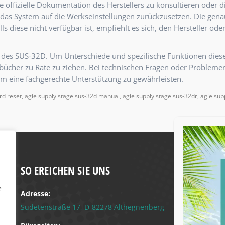
e offizielle Dokumentation des Herstellers zu konsultieren oder di
das System auf die Werkseinstellungen zurückzusetzen.
Die gena
lls diese nicht verfügbar ist, empfiehlt es sich, den Hersteller od
 des SUS-32D.
Um Unterschiede und spezifische Funktionen dieser 
ücher zu Rate zu ziehen.
Bei technischen Fragen oder Problemen 
 um eine fachgerechte Unterstützung zu gewährleisten.
rd reset, agie supply stage sus-32d manual, agie supply stage sus-32dr, agie sup
SO EREICHEN SIE UNS
e
Adresse:
Sudetenstraße 17, D-82278 Althegnenberg