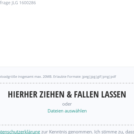
ploadgröße insgesamt max. 20MB. Erlaubte Formate: jpeg|jpg|gif|png|pdf
HIERHER ZIEHEN & FALLEN LASSEN
oder
Dateien auswählen
tenschutzerklärung
zur Kenntnis genommen. Ich stimme zu, das