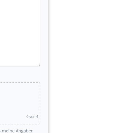
0
von 4
s meine Angaben