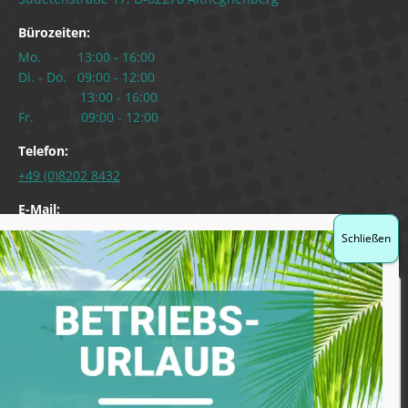
Bürozeiten:
Mo. 13:00 - 16:00
Di. - Do. 09:00 - 12:00
13:00 - 16:00
Fr. 09:00 - 12:00
Telefon:
+49 (0)8202 8432
E-Mail:
service@08202.de
Wir schätzen Ihre Privatsphäre
COOKIE EINSTELLUNGEN
Wir verwenden Cookies, welche für die ordnungsgemäße
Funktionsfähigkeit unserer Website notwendig sind.