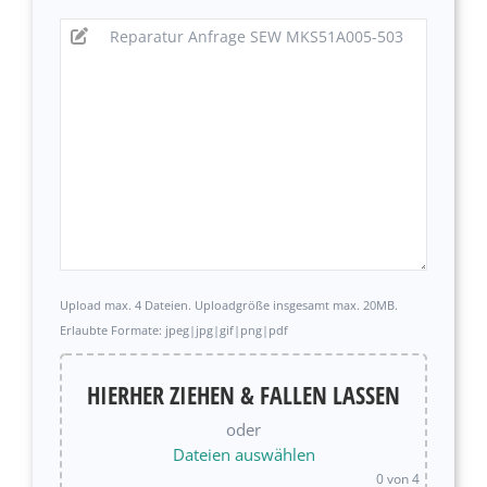
Upload max. 4 Dateien. Uploadgröße insgesamt max. 20MB.
Erlaubte Formate: jpeg|jpg|gif|png|pdf
HIERHER ZIEHEN & FALLEN LASSEN
oder
Dateien auswählen
0
von 4